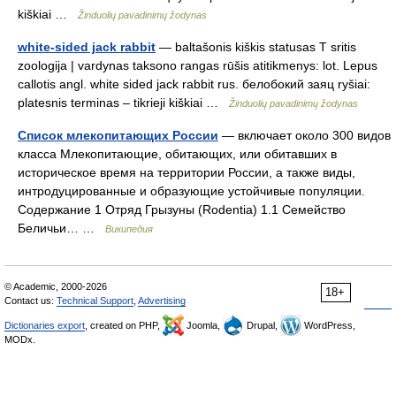
kiškiai …
Žinduolių pavadinimų žodynas
white-sided jack rabbit
— baltašonis kiškis statusas T sritis
zoologija | vardynas taksono rangas rūšis atitikmenys: lot. Lepus
callotis angl. white sided jack rabbit rus. белобокий заяц ryšiai:
platesnis terminas – tikrieji kiškiai …
Žinduolių pavadinimų žodynas
Список млекопитающих России
— включает около 300 видов
класса Млекопитающие, обитающих, или обитавших в
историческое время на территории России, а также виды,
интродуцированные и образующие устойчивые популяции.
Содержание 1 Отряд Грызуны (Rodentia) 1.1 Семейство
Беличьи… …
Википедия
© Academic, 2000-2026
18+
Contact us:
Technical Support
,
Advertising
Dictionaries export
, created on PHP,
Joomla,
Drupal,
WordPress,
MODx.