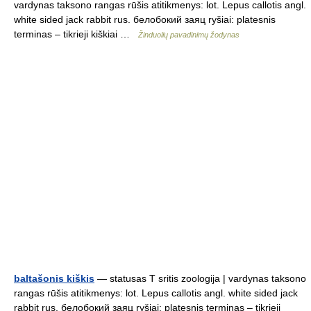
vardynas taksono rangas rūšis atitikmenys: lot. Lepus callotis angl.
white sided jack rabbit rus. белобокий заяц ryšiai: platesnis
terminas – tikrieji kiškiai …
Žinduolių pavadinimų žodynas
baltašonis kiškis
— statusas T sritis zoologija | vardynas taksono
rangas rūšis atitikmenys: lot. Lepus callotis angl. white sided jack
rabbit rus. белобокий заяц ryšiai: platesnis terminas – tikrieji