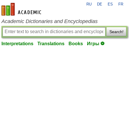
RU
DE
ES
FR
en-academic.com
Academic Dictionaries and Encyclopedias
Search!
Interpretations
Translations
Books
Игры ⚽