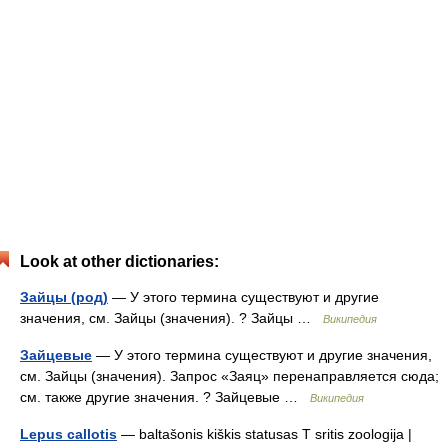
Look at other dictionaries:
Зайцы (род)
— У этого термина существуют и другие
значения, см. Зайцы (значения). ? Зайцы …
Википедия
Зайцевые
— У этого термина существуют и другие значения,
см. Зайцы (значения). Запрос «Заяц» перенаправляется сюда;
см. также другие значения. ? Зайцевые …
Википедия
Lepus callotis
— baltašonis kiškis statusas T sritis zoologija |