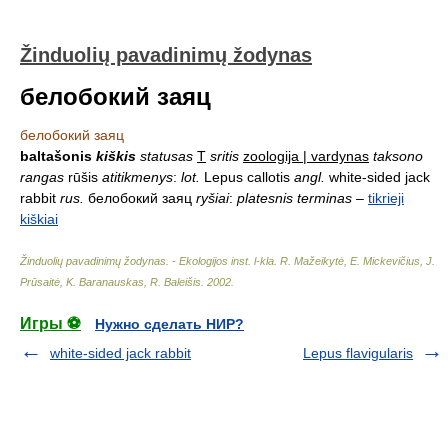
Žinduolių pavadinimų žodynas
белобокий заяц
белобокий заяц
baltašonis
kiškis
statusas
T
sritis
zoologija | vardynas
taksono
rangas
rūšis
atitikmenys
:
lot.
Lepus callotis
angl.
white-sided jack
rabbit
rus.
белобокий заяц
ryšiai
:
platesnis terminas
–
tikrieji
kiškiai
Žinduolių pavadinimų žodynas. - Ekologijos inst. l-kla
.
R. Mažeikytė, E. Mickevičius, J.
Prūsaitė, K. Baranauskas, R. Baleišis
.
2002
.
Игры ⚽
Нужно сделать НИР?
white-sided jack rabbit
Lepus flavigularis